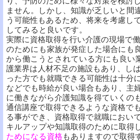
り、予防のために様々な対策を検討
ません。しかし、知識が乏しいと間
う可能性もあるため、将来を考慮し
してみると良いです。
実際に資格取得を行い介護の現場で
のためにも家族が発症した場合にも
から働こうとされている方にも良い
護業界は人材不足の施設もあり、し
った方でも就職できる可能性は十分
などでも時給が良い場合もあり、主
に働きながら介護知識を得ていくの
通信講座で取得できるような資格で
る事ができ、資格取得で就職におい
キルアップや知識取得のために取得
ためになる資格
もありますので取得